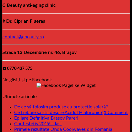
C Beauty anti-aging clinic
⚕️ Dr. Ciprian Flueraș
contact@cbeauty.ro
Strada 13 Decembrie nr. 46, Brașov
☎️ 0770 437 575
Ne găsiți și pe Facebook
Ultimele articole
De ce să folosim produse cu protecție solară?
Ce trebuie să știi despre Acidul Hialuronic?
1
Comment
Epilare Definitiva Brasov Pareri
Confestetis 2019 – Iași
Primele rezultate Onda Coolwaves din Romania