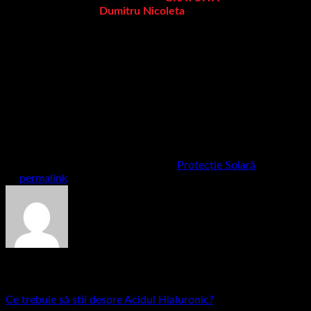
nostru dermatolog
Dumitru Nicoleta
Medic specialist dermatolog, absolventă a UMFST Târgu
Mureș, dr. Nicoleta Dumitru a finalizat două studii de
masterat în domeniul cercetării și al managementului medical
și este în prezent studentă la doctorat în medicină, cu 18
publicații în reviste de specialitate (fiind și editor pe
dermoscopedia.org), dintre care 13 indexate WOS. În urma
efectuării a două stagii de pregătire în străinătate, s-a
perfecționat pe analiza dermatoscopică a leziunilor cutanate
și depistarea precoce a diferitelor tipuri de cancer cutanat.
Această postare a fost publicată în
Protecție Solară
. Marcat
ca
permalink
.
C-Beauty
Ce trebuie să știi despre Acidul Hialuronic?