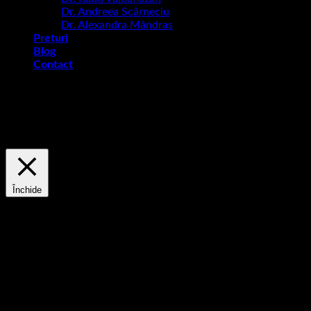
Dr. Andreea Scârneciu
Dr. Alexandra Mândraș
Prețuri
Blog
Contact
Acest site utilizează cookie-uri pentru a vă îmbunătăți
experiența. Vom presupune că sunteți în regulă, dar puteți
renunța, dacă doriți.
Setări cookie
ACCEPT
Politica de confidențialitate și cookie-uri
Închide
Prezentarea generală a confidențialității
Acest site utilizează module cookie pentru a vă îmbunătăți
experiența în timp ce navigați pe site. Din aceste cookie-uri,
cookie-urile clasificate ca necesare sunt stocate în browser-ul
dvs., deoarece sunt esențiale pentru funcționarea funcțiilor
de bază ale site-ului. De asemenea, folosim module cookie de