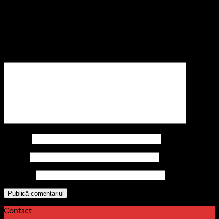
Lasă un răspuns
Adresa ta de email nu va fi publicată.
Câmpurile obligatorii
sunt marcate cu
*
Comentariu
*
Nume
*
Email
*
Site web
Contact