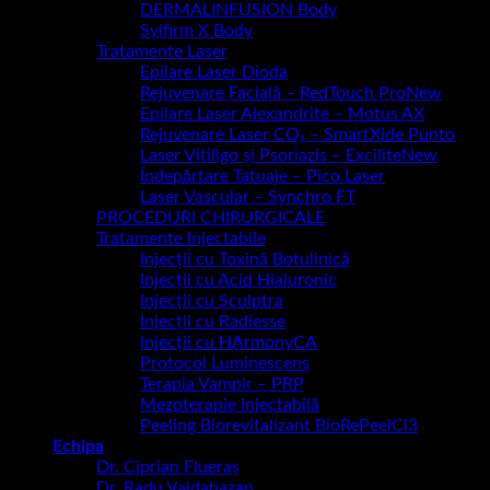
DERMALINFUSION Body
Sylfirm X Body
Tratamente Laser
Epilare Laser Dioda
Rejuvenare Facială – RedTouch Pro
Epilare Laser Alexandrite – Motus AX
Rejuvenare Laser CO₂ – SmartXide Punto
Laser Vitiligo și Psoriazis – Excilite
Îndepărtare Tatuaje – Pico Laser
Laser Vascular – Synchro FT
PROCEDURI CHIRURGICALE
Tratamente Injectabile
Injecții cu Toxină Botulinică
Injecții cu Acid Hialuronic
Injecții cu Sculptra
Injecții cu Radiesse
Injecții cu HArmonyCA
Protocol Luminescens
Terapia Vampir – PRP
Mezoterapie Injectabilă
Peeling Biorevitalizant BioRePeelCl3
Echipa
Dr. Ciprian Flueraș
Dr. Radu Vaidahazan