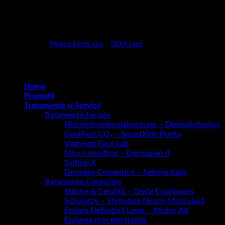
CENTRU DEMO
Medical Estetic Line
&
DEKA Laser
Copyright 2026 ©
C Beauty anti-aging clinic
Home
Promoții
Tratamente și Servicii
Tratamente Faciale
Hidromicrodermabraziune – Dermalinfusion
CoolPeel CO₂ – SmartXide Punto
Vagheggi Face Lab
Micro-needling – Dermapen 4
Sylfirm X
Dermato Cosmetice – Selenia Italia
Tratamente Corporale
Slăbire & Celulită – Onda Coolwaves
Schwarzy – Stimulare Neuro-Musculară
Epilare Definitivă Laser – Motus AX
Epilarea prin electroliză