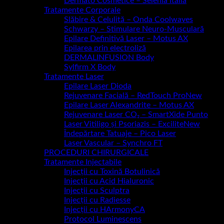
Dermato Cosmetice – Selenia Italia
Tratamente Corporale
Slăbire & Celulită – Onda Coolwaves
Schwarzy – Stimulare Neuro-Musculară
Epilare Definitivă Laser – Motus AX
Epilarea prin electroliză
DERMALINFUSION Body
Sylfirm X Body
Tratamente Laser
Epilare Laser Dioda
Rejuvenare Facială – RedTouch Pro
Epilare Laser Alexandrite – Motus AX
Rejuvenare Laser CO₂ – SmartXide Punto
Laser Vitiligo și Psoriazis – Excilite
Îndepărtare Tatuaje – Pico Laser
Laser Vascular – Synchro FT
PROCEDURI CHIRURGICALE
Tratamente Injectabile
Injecții cu Toxină Botulinică
Injecții cu Acid Hialuronic
Injecții cu Sculptra
Injecții cu Radiesse
Injecții cu HArmonyCA
Protocol Luminescens