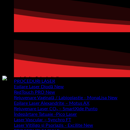
PROCEDURI LASER
Epilare Laser Diodă
RedTouch PRO
Rejuvenare Vaginală / Labioplastie - MonaLisa
Epilare Laser Alexandrite – Motus AX
Rejuvenare Laser CO₂ – SmartXide Punto
Îndepărtare Tatuaje -Pico Laser
Laser Vascular – Synchro FT
Laser Vitiligo și Psoriazis - Excilite