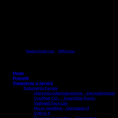
CENTRU DEMO
Medical Estetic Line
&
DEKA Laser
Copyright 2026 ©
C Beauty anti-aging clinic
Home
Promoții
Tratamente și Servicii
Tratamente Faciale
Hidromicrodermabraziune – Dermalinfusion
CoolPeel CO₂ – SmartXide Punto
Vagheggi Face Lab
Micro-needling – Dermapen 4
Sylfirm X