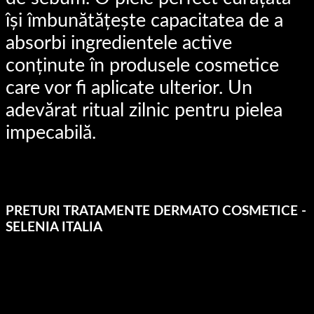
își îmbunătățește capacitatea de a
absorbi ingredientele active
conținute în produsele cosmetice
care vor fi aplicate ulterior.
Un
adevărat ritual zilnic pentru pielea
impecabilă.
vezi detalii
PRETURI TRATAMENTE DERMATO COSMETICE -
SELENIA ITALIA
TRATAMENT
PREȚ/ȘEDINȚĂ
Selenia Infinity
600 RON/ședință
Abonament 4 ședințe
510 RON/ședință