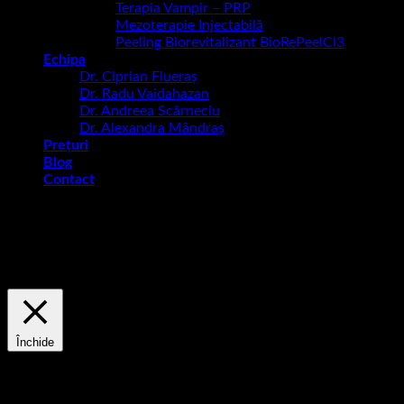
Terapia Vampir – PRP
Mezoterapie Injectabilă
Peeling Biorevitalizant BioRePeelCl3
Echipa
Dr. Ciprian Flueraș
Dr. Radu Vaidahazan
Dr. Andreea Scârneciu
Dr. Alexandra Mândraș
Prețuri
Blog
Contact
Acest site utilizează cookie-uri pentru a vă îmbunătăți
experiența. Vom presupune că sunteți în regulă, dar puteți
renunța, dacă doriți.
Setări cookie
ACCEPT
Politica de confidențialitate și cookie-uri
Închide
Prezentarea generală a confidențialității