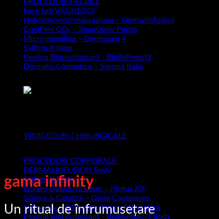
PROCEDURI FACIALE
Face Lab VAGHEGGI
Hidromicrodermabraziune – Dermalinfusion
CoolPeel CO₂ – SmartXide Punto
Micro-needling – Dermapen 4
Sylfirm X
Peeling Biorevitalizant - BioRePeelcl3
Dermato Cosmetice – Selenia Italia
Răsfață-ți sufletul la Cbeauty Brașov.
Unde frumusețea devine poezie, iar sufletul strălucește
PROCEDURI CHIRURGICALE
PROCEDURI CORPORALE
DERMALINFUSION Body
gama infinity
Sylfirm X Body
Epilare Definitivă Laser – Motus AX
Slăbire & Celulită – Onda Coolwaves
Un ritual de înfrumusețare
Schwarzy – Stimulare Neuro-Musculară
Peeling Biorevitalizant - BioRePeelcl3 Body