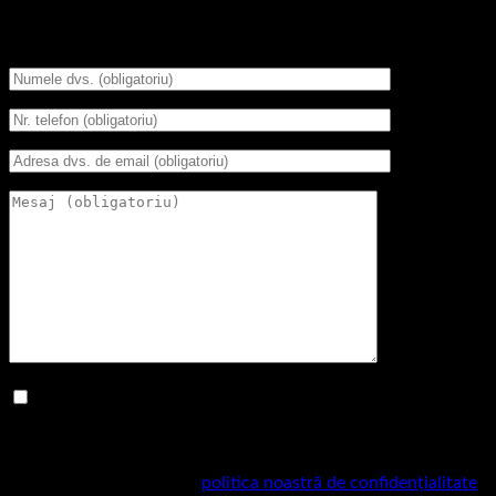
Programări DERMATO COSMETICE - SELENIA
ITALIA
BIFEAZĂ căsuța dacă înțelegi că acest formular îți
colectează numele, numărul de telefon și adresa de email
pentru a fi contactat.
Pentru mai multe informații despre practicile noastre de
confidențialitate, vizitați
politica noastră de confidențialitate
.