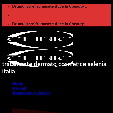
Skip
Drumul spre frumusețe duce la Cbeauty...
to
content
Drumul spre frumusețe duce la Cbeauty...
tratamente dermato cosmetice selenia
italia
Home
Promoții
Tratamente și Servicii