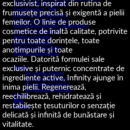
exclusivist, inspirat din rutina de
PROCEDURI INJECTABILE
Terapia Vampir – PRP
frumusețe precisă și exigentă a pielii
Injecții cu Acid Hialuronic
femeilor. O linie de produse
Injecții cu Toxină Botulinică
Peeling Biorevitalizant -BioRePeelcl3
cosmetice de înaltă calitate, potrivite
Injecții cu HArmonyCA
Injecții cu Sculptra
pentru toate dorințele, toate
Injecții cu Radiesse
Mezoterapie Injectabilă
anotimpurile și toate
Protocol Luminescens
ocaziile. Datorită formulei sale
exclusive și puternic concentrate de
Echipa
Dr. Ciprian Flueraș
ingrediente active, Infinity ajunge în
Dr. Radu Vaidahazan
Dr. Andreea Scârneciu
inima pielii. Regenerează,
Dr. Alexandra Mândraș
reechilibrează, rehidratează și
Prețuri
Blog
restabilește țesuturilor o senzație
Contact
delicată și infinită de bunăstare și
vitalitate.