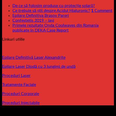
De ce să folosim produse cu protecție solară?
Ce trebuie să știi despre Acidul Hialuronic?
1
Comment
Epilare Definitiva Brasov Pareri
Confestetis 2019 – Iași
Primele rezultate Onda Coolwaves din Romania
publicate în DEKA Case Report
Linkuri utille
Epilare Definitivă Laser Alexandrite
Epilare Laser Diodă cu 3 lungimi de undă
Proceduri Laser
Tratamente Faciale
Proceduri Corporale
Proceduri Injectabile