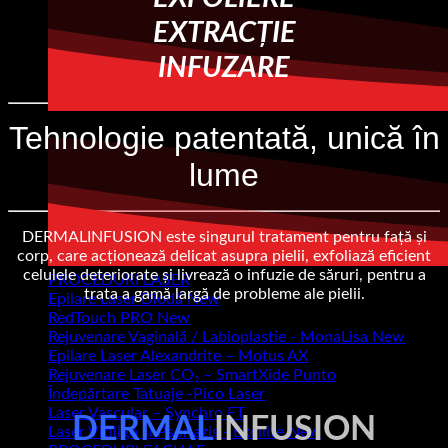
EXTRACȚIE
INFUZARE
Tehnologie patentată, unică în
lume
DERMALINFUSION este singurul tratament pentru față și
corp, care acționează delicat asupra pielii, exfoliază eficient
celulele deteriorate și livrează o infuzie de săruri, pentru a
PROCEDURI LASER
trata a gamă largă de probleme ale pielii.
Epilare Laser Diodă
RedTouch PRO
Rejuvenare Vaginală / Labioplastie - MonaLisa
Epilare Laser Alexandrite – Motus AX
Rejuvenare Laser CO₂ – SmartXide Punto
Îndepărtare Tatuaje -Pico Laser
Laser Vascular – Synchro FT
DERMAL
INFUSION
Laser Vitiligo și Psoriazis - Excilite