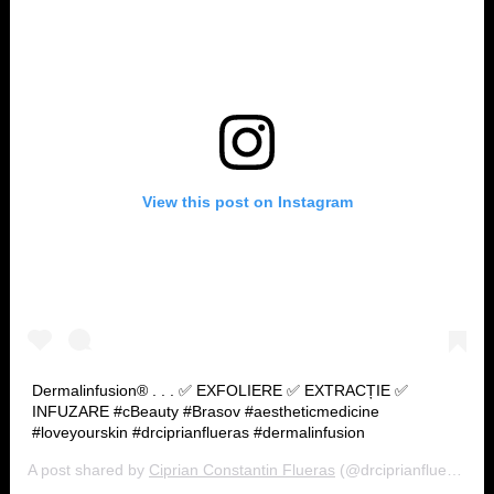
View this post on Instagram
Dermalinfusion® . . . ✅ EXFOLIERE ✅ EXTRACȚIE ✅
INFUZARE #cBeauty #Brasov #aestheticmedicine
#loveyourskin #drciprianflueras #dermalinfusion
A post shared by
Ciprian Constantin Flueras
(@drciprianflueras) on