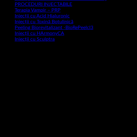
PROCEDURI INJECTABILE
Terapia Vampir – PRP
Injecții cu Acid Hialuronic
Injecții cu Toxină Botulinică
Peeling Biorevitalizant -BioRePeelcl3
Injecții cu HArmonyCA
Injecții cu Sculptra
Injecții cu Radiesse
Mezoterapie Injectabilă
Protocol Luminescens
Echipa
Dr. Ciprian Flueraș
Dr. Radu Vaidahazan
Dr. Andreea Scârneciu
Dr. Alexandra Mândraș
Prețuri
Blog
Contact