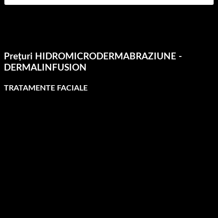
Prețuri HIDROMICRODERMABRAZIUNE -
DERMALINFUSION
TRATAMENTE FACIALE
TRATAMENT
PREȚ de listă/
Față
570 RON
Decolteu
570 RON
Față + Decolteu
1050 RON
Spate
570 RON
Picioare
570 RON