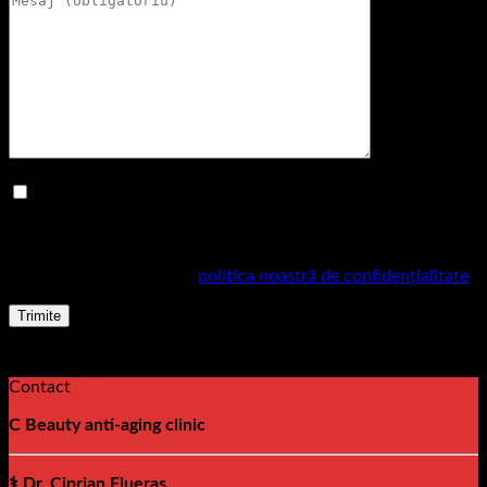
BIFEAZĂ căsuța dacă înțelegi că acest formular îți
colectează numele, numărul de telefon și adresa de email
pentru a fi contactat.
Pentru mai multe informații despre practicile noastre de
confidențialitate, vizitați
politica noastră de confidențialitate
.
Contact
C Beauty anti-aging clinic
⚕️ Dr. Ciprian Flueraș