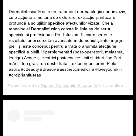
Dermalinfusion® este un tratament dermatologic non-invaziv,
cu o acțiune simultană de exfoliere, extracție și infuzare
profundă a soluțiilor specifice afecțiunilor vizate. Cheia
tehnologiei Dermalinfusion constă în linia sa de seruri
speciale și profesionale Pro-Infusion. Fiecare ser este
rezultatul unei cercetări avansate în domeniul științei îngrijirii
pielii și este conceput pentru a trata o anumită afecțiune
specifică a pielii. Hiperpigmentări (post-operatorii, melasmă,
lentigo) Acnee și cicatrici postacneice Linii și riduri fine Pori
măriți, ten gras Ten deshidratat Texturi neuniforme Piele
aspră #cBeauty #Brasov #aestheticmedicine #loveyourskin
#drciprianflueras
A post shared by
Ciprian Constantin Flueras
(@drciprianflueras) on