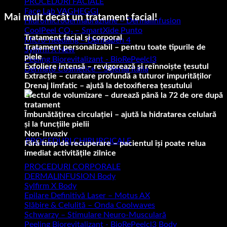
PROCEDURI FACIALE
Face Lab VAGHEGGI
Mai mult decât un tratament facial!
Hidromicrodermabraziune – Dermalinfusion
CoolPeel CO₂ – SmartXide Punto
Tratament facial și corporal
Micro-needling – Dermapen 4
Tratament personalizabil – pentru toate tipurile de
Sylfirm X
piele
Peeling Biorevitalizant - BioRePeelcl3
Exfoliere intensă – revigorează și reînnoiște țesutul
Dermato Cosmetice – Selenia Italia
Extracție – curatare profundă a tuturor impurităților
Drenaj limfatic – ajută la detoxifierea țesutului
Efectul de volumizare – durează până la 72 de ore după
tratament
Răsfață-ți sufletul la Cbeauty Brașov.
Îmbunătățirea circulației – ajută la hidratarea celulară
și la funcțiile pielii
Unde frumusețea devine poezie, iar sufletul strălucește
Non-Invaziv
PROCEDURI CHIRURGICALE
Fără timp de recuperare – pacientul își poate relua
imediat activitățile zilnice
PROCEDURI CORPORALE
DERMALINFUSION Body
Sylfirm X Body
Epilare Definitivă Laser – Motus AX
Slăbire & Celulită – Onda Coolwaves
Schwarzy – Stimulare Neuro-Musculară
Peeling Biorevitalizant - BioRePeelcl3 Body