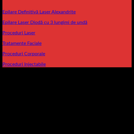
Epilare Definitivă Laser Alexandrite
Epilare Laser Diodă cu 3 lungimi de undă
Proceduri Laser
Tratamente Faciale
Proceduri Corporale
Proceduri Injectabile