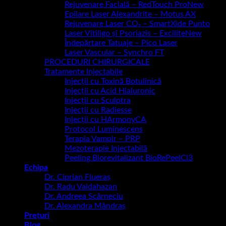
Rejuvenare Facială – RedTouch Pro
Epilare Laser Alexandrite – Motus AX
Rejuvenare Laser CO₂ – SmartXide Punto
Laser Vitiligo și Psoriazis – Excilite
Îndepărtare Tatuaje – Pico Laser
Laser Vascular – Synchro FT
PROCEDURI CHIRURGICALE
Tratamente Injectabile
Injecții cu Toxină Botulinică
Injecții cu Acid Hialuronic
Injecții cu Sculptra
Injecții cu Radiesse
Injecții cu HArmonyCA
Protocol Luminescens
Terapia Vampir – PRP
Mezoterapie Injectabilă
Peeling Biorevitalizant BioRePeelCl3
Echipa
Dr. Ciprian Flueraș
Dr. Radu Vaidahazan
Dr. Andreea Scârneciu
Dr. Alexandra Mândraș
Prețuri
Blog