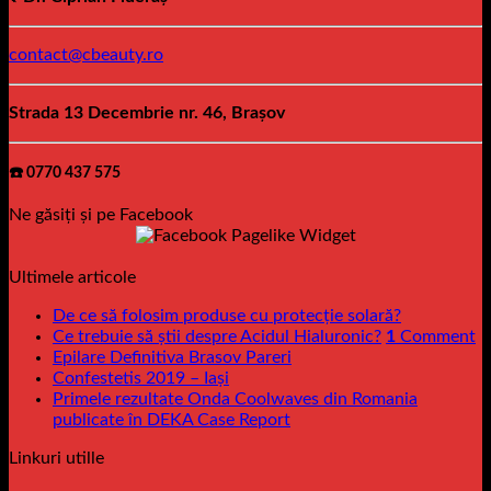
contact@cbeauty.ro
Strada 13 Decembrie nr. 46, Brașov
☎️ 0770 437 575
Ne găsiți și pe Facebook
Ultimele articole
De ce să folosim produse cu protecție solară?
Ce trebuie să știi despre Acidul Hialuronic?
1
Comment
Epilare Definitiva Brasov Pareri
Confestetis 2019 – Iași
Primele rezultate Onda Coolwaves din Romania
publicate în DEKA Case Report
Linkuri utille