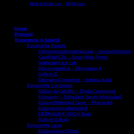
CENTRU DEMO
Medical Estetic Line
&
DEKA Laser
Copyright 2026 ©
C Beauty anti-aging clinic
Home
Promoții
Tratamente și Servicii
Tratamente Faciale
Hidromicrodermabraziune – Dermalinfusion
CoolPeel CO₂ – SmartXide Punto
Vagheggi Face Lab
Micro-needling – Dermapen 4
Sylfirm X
Dermato Cosmetice – Selenia Italia
Tratamente Corporale
Slăbire & Celulită – Onda Coolwaves
Schwarzy – Stimulare Neuro-Musculară
Epilare Definitivă Laser – Motus AX
Epilarea prin electroliză
DERMALINFUSION Body
Sylfirm X Body
Tratamente Laser
Epilare Laser Dioda