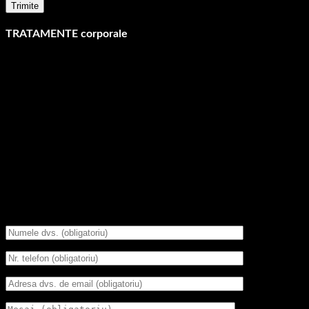
TRATAMENTE corporale
ZONE
PREȚ/
ABONAMENT
TRATAMENT
ȘEDINȚĂ
4 ȘEDINȚE
Spate
570 RON
2.280 RON
Picioare
570 RON
2.280 RON
programări Dermalinfusion Body