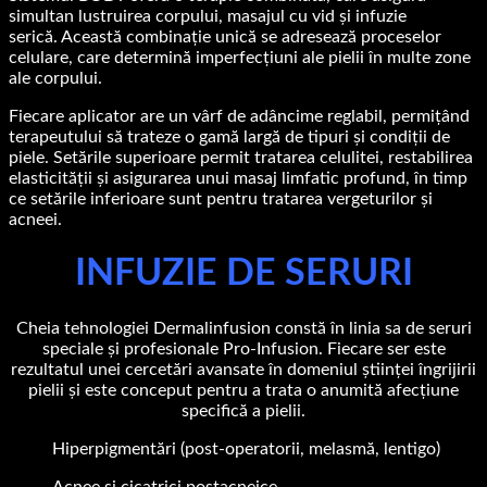
simultan lustruirea corpului, masajul cu vid și infuzie
serică. Această combinație unică se adresează proceselor
celulare, care determină imperfecțiuni ale pielii în multe zone
ale corpului.
Fiecare aplicator are un vârf de adâncime reglabil, permițând
terapeutului să trateze o gamă largă de tipuri și condiții de
piele. Setările superioare permit tratarea celulitei, restabilirea
elasticității și asigurarea unui masaj limfatic profund, în timp
ce setările inferioare sunt pentru tratarea vergeturilor și
acneei.
INFUZIE DE SERURI
Cheia tehnologiei Dermalinfusion constă în linia sa de seruri
speciale și profesionale Pro-Infusion. Fiecare ser este
rezultatul unei cercetări avansate în domeniul științei îngrijirii
pielii și este conceput pentru a trata o anumită afecțiune
specifică a pielii.
Hiperpigmentări (post-operatorii, melasmă, lentigo)
Acnee și cicatrici postacneice