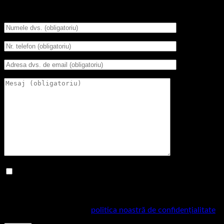
Programări dermalinfusion
BIFEAZĂ căsuța dacă înțelegi că acest formular îți
colectează numele, numărul de telefon și adresa de email
pentru a fi contactat.
Pentru mai multe informații despre practicile noastre de
confidențialitate, vizitați
politica noastră de confidențialitate
.