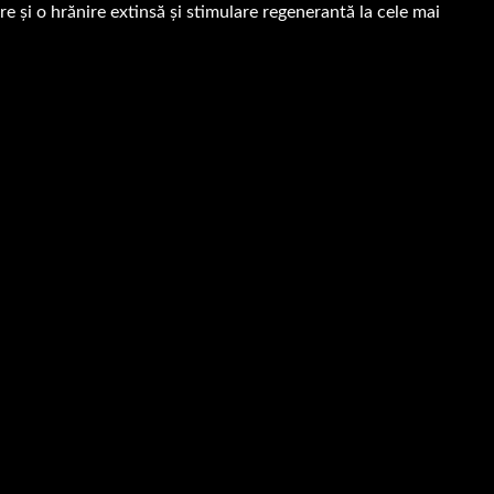
e și o hrănire extinsă și stimulare regenerantă la cele mai
 este necesară o pregătire adecvată a pielii.
 uniformă.