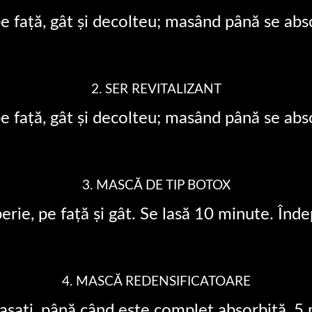
 pe față, gât și decolteu; masând până se ab
2. SER REVITALIZANT
 pe față, gât și decolteu; masând până se ab
3. MASCĂ DE TIP BOTOX
rie, pe față și gât. Se lasă 10 minute. Îndep
4. MASCĂ REDENSIFICATOARE
masați, până când este complet absorbită, 5