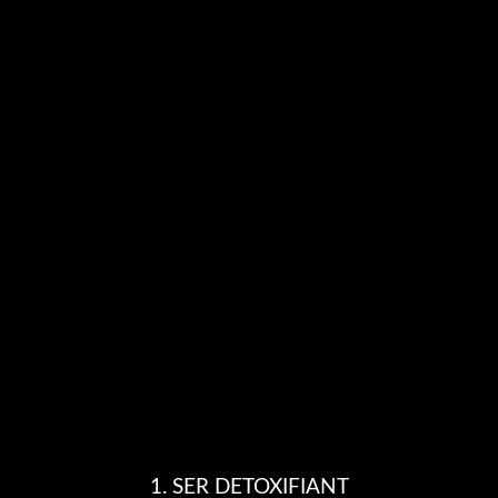
e care urmează să fie tratate. Permiteți produsului să acționeze timp 
REECHILIBRAREA PH-lui
l de depunere a serului exfoliant, aplicați serul pentru reechilibrar
Se aplică uniform pe zonele tratate și se masează câteva secunde.
Clătiți și uscați!
1. SER DETOXIFIANT