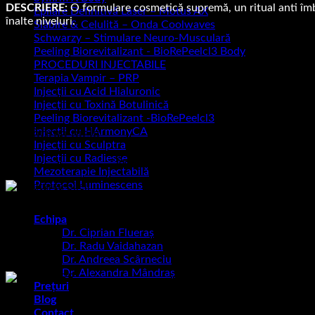
DESCRIERE:
O formulare cosmetică supremă, un ritual anti îmbăt
Epilare Definitivă Laser – Motus AX
înalte niveluri.
Slăbire & Celulită – Onda Coolwaves
Schwarzy – Stimulare Neuro-Musculară
Peeling Biorevitalizant - BioRePeelcl3 Body
PROCEDURI INJECTABILE
Terapia Vampir – PRP
Injecții cu Acid Hialuronic
Injecții cu Toxină Botulinică
Peeling Biorevitalizant -BioRePeelcl3
Injecții cu HArmonyCA
Pregătirea pielii
Injecții cu Sculptra
Injecții cu Radiesse
Înainte de a continua tratamentul intensiv I
Mezoterapie Injectabilă
Protocol Luminescens
Echipa
Curățați 
Dr. Ciprian Flueraș
Dr. Radu Vaidahazan
Dr. Andreea Scârneciu
Dr. Alexandra Mândraș
Prețuri
Blog
Contact