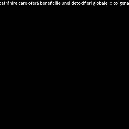
rânire care oferă beneficiile unei detoxifieri globale, o oxigenar
nfinity, este util să vă amintiți că pentru a obține beneficii maxime,
CURĂȚARE
fața, gâtul și decolteul, masând mousse-ul pentru a asigura o acțiune
Clătiți cu atenție!
EXFOLIERE