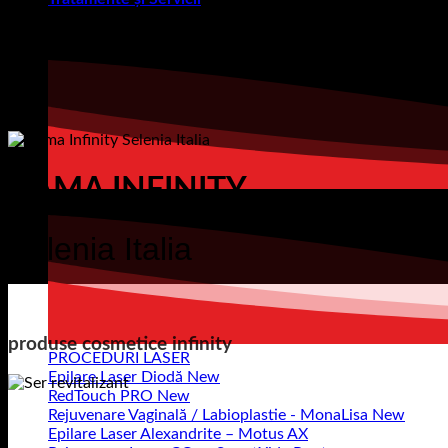
GAMA INFINITY
Selenia Italia
produse cosmetice infinity
PROCEDURI LASER
Epilare Laser Diodă
RedTouch PRO
Rejuvenare Vaginală / Labioplastie - MonaLisa
Epilare Laser Alexandrite – Motus AX