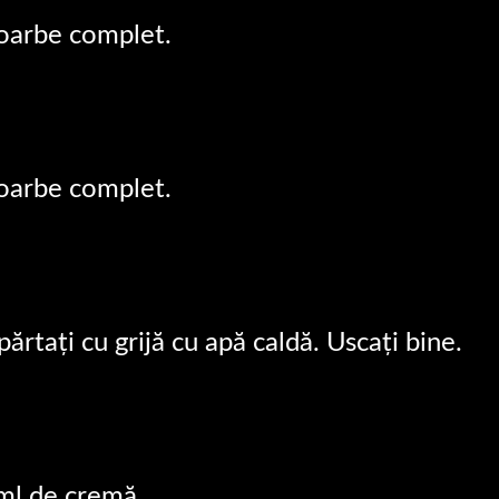
soarbe complet.
soarbe complet.
ărtați cu grijă cu apă caldă. Uscați bine.
 ml de cremă.