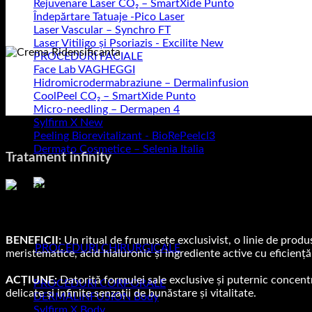
Rejuvenare Laser CO₂ – SmartXide Punto
Îndepărtare Tatuaje -Pico Laser
Laser Vascular – Synchro FT
Laser Vitiligo și Psoriazis - Excilite
PROCEDURI FACIALE
Face Lab VAGHEGGI
Hidromicrodermabraziune – Dermalinfusion
CoolPeel CO₂ – SmartXide Punto
Micro-needling – Dermapen 4
Sylfirm X
Peeling Biorevitalizant - BioRePeelcl3
Dermato Cosmetice – Selenia Italia
Tratament infinity
Răsfață-ți sufletul la Cbeauty Brașov.
Unde frumusețea devine poezie, iar sufletul strălucește
BENEFICII:
Un ritual de frumusețe exclusivist, o linie de produs
PROCEDURI CHIRURGICALE
meristematice, acid hialuronic și ingrediente active cu eficienț
ACȚIUNE:
Datorită formulei sale exclusive și puternic concentra
PROCEDURI CORPORALE
delicate și infinite senzații de bunăstare și vitalitate.
DERMALINFUSION Body
Sylfirm X Body