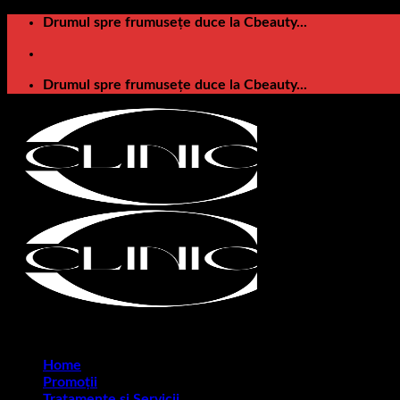
Skip
Drumul spre frumusețe duce la Cbeauty...
to
content
Drumul spre frumusețe duce la Cbeauty...
Home
Promoții
Tratamente și Servicii