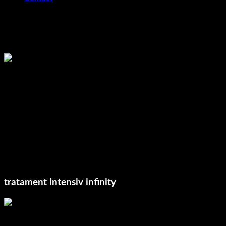
Aplicați serul cu peria pe toate zonel
3-5 minute piele sensibilă, reactivă și subțire
5-8 minute piele matură, reactivă și subțire
8-10 minute piele groasă sau pătată
După timpu
tratament intensiv infinity