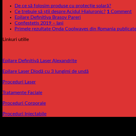
De ce să folosim produse cu protecție solară?
Ce trebuie să știi despre Acidul Hialuronic?
1
Comment
Epilare Definitiva Brasov Pareri
Confestetis 2019 – Iași
Primele rezultate Onda Coolwaves din Romania publicat
Linkuri utille
Epilare Definitivă Laser Alexandrite
Epilare Laser Diodă cu 3 lungimi de undă
Proceduri Laser
Tratamente Faciale
Proceduri Corporale
Proceduri Injectabile